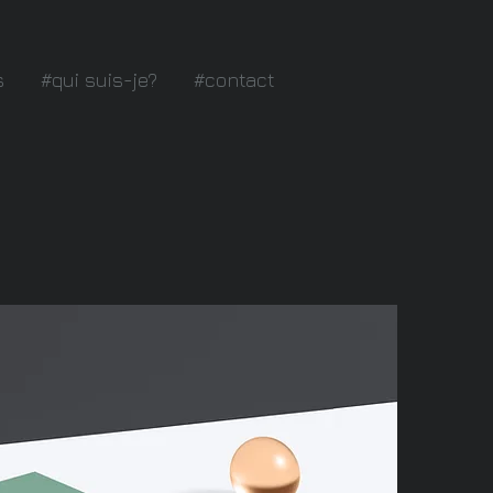
s
#qui suis-je?
#contact