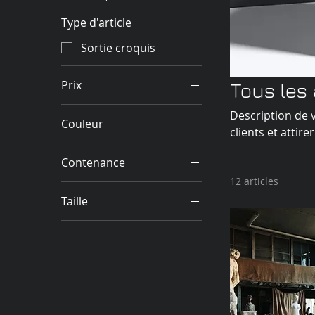
Type d'article
Sortie croquis
Prix
Tous les 
Description de v
Couleur
7 €
130 €
clients et attire
Contenance
12 articles
250 ml
Taille
500 ml
Grand
80 ml
L
M
One size
Petit