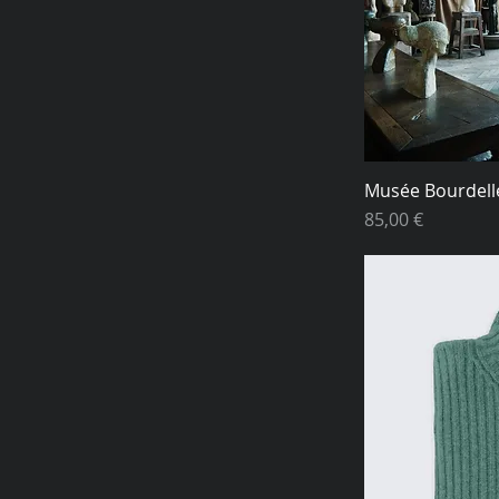
S
Musée Bourdell
Prix
85,00 €