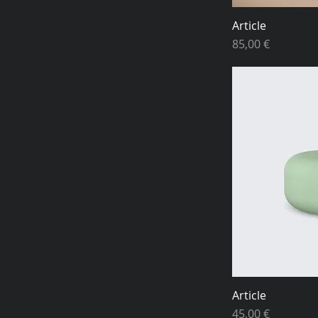
Article
Prix
85,00 €
Article
Prix
45,00 €