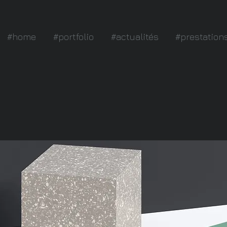
#home
#portfolio
#actualités
#prestation