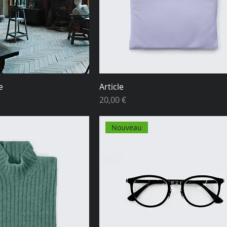
e
Article
Prix
20,00 €
Nouveau