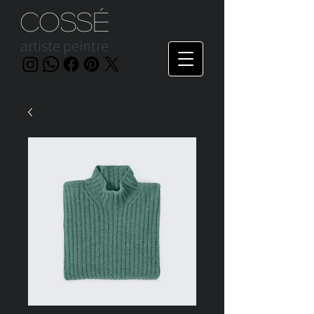
Cossé
artiste peintre