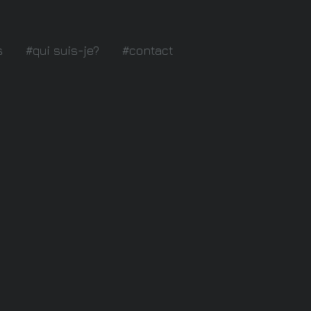
s
#qui suis-je?
#contact