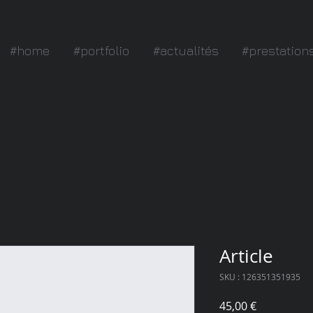
#home
#portfolio
#actualités
#prestation
Article
SKU : 126351351935
Prix
45,00 €