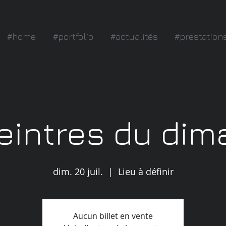
#home
#portfolio
#actualités
#prestation
eintres du di
dim. 20 juil.
  |  
Lieu à définir
Aucun billet en vente