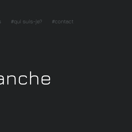
s
#qui suis-je?
#contact
manche