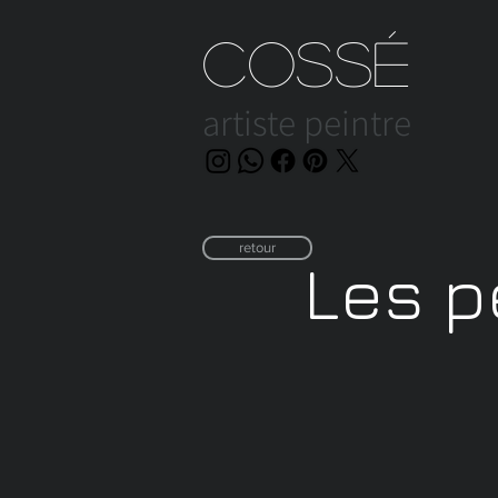
Cossé
artiste peintre
retour
retour
Les p